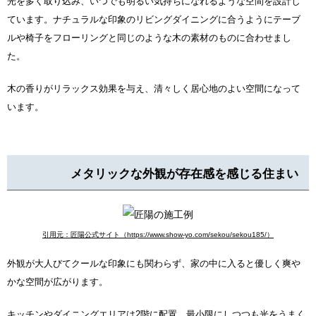
光を多く取り込み、いつでも明るい気持ちになれるような空間を設計し
ています。ナチュラルな印象のリビングダイニングに合うようにテーブ
ルや椅子をフローリングと同じのような木の素材のものに合わせまし
た。
木の香りがリラックス効果を与え、清々しく居心地のよい空間になって
います。
メタリックな外観が存在感を感じる住まい
引用元：匠陽公式サイト（https://www.show-yo.com/sekou/sekou185/）
外観が大人びてクールな印象にも関わらず、家の中に入ると優しく爽や
かな空間が広がります。
キッチンやダイニングエリアは2階に配置。最小限にしつつも光をうまく