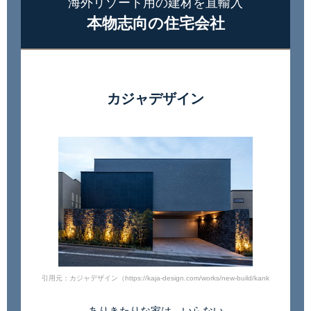
海外リゾート用の建材を直輸入
本物志向の住宅会社
カジャデザイン
引用元：カジャデザイン（https://kaja-design.com/works/new-build/kankakuwo-yobi
ありきたりな家は、いらない