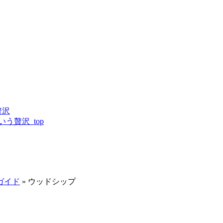
贅沢
う贅沢_top
ガイド
»
ウッドシップ