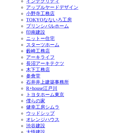
インテグリティ
アップルヤードデザイン
小野寺工務店
TOKYOなないろ工房
プリンシパルホーム
印南建設
ニットー住宅
スターツホーム
藪崎工務店
アーキライフ
長沼アーキテクツ
木下工務店
参會堂
石井井上建築事務所
R+house江戸川
トヨタホーム東京
僕らの家
健幸工房シムラ
ウッドシップ
オレンジハウス
渋谷建設
大悟建設