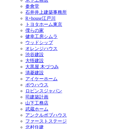
木下工務店
参會堂
石井井上建築事務所
R+house江戸川
トヨタホーム東京
僕らの家
健幸工房シムラ
ウッドシップ
オレンジハウス
渋谷建設
大悟建設
大黒屋 木づつみ
清菱建設
アイケーホーム
ポウハウス
ロビンスジャパン
司建築計画
山下工務店
武蔵ホーム
アンクルボブハウス
ファーストステージ
北村住建