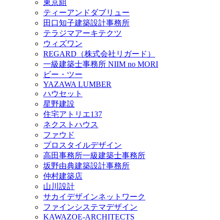
東京組
ティーアンドダブリュー
田口知子建築設計事務所
テラジマアーキテクツ
ウィズワン
REGARD（株式会社リガード）
一級建築士事務所 NIIM no MORI
ビー・ツー
YAZAWA LUMBER
ハウセット
星野建設
住宅アトリエ137
ネクストハウス
ファウド
プロスタイルデザイン
高田事務所一級建築士事務所
坂野由典建築設計事務所
仲村建築店
山川設計
サカイデザインネットワーク
ファインシステマデザイン
KAWAZOE-ARCHITECTS