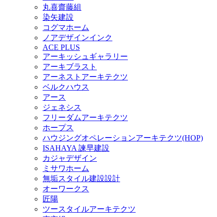
丸喜齋藤組
染矢建設
コグマホーム
ノアデザインインク
ACE PLUS
アーキッシュギャラリー
アーキブラスト
アーネストアーキテクツ
ベルクハウス
アース
ジェネシス
フリーダムアーキテクツ
ホープス
ハウジングオペレーションアーキテクツ(HOP)
ISAHAYA 諫早建設
カジャデザイン
ミサワホーム
無垢スタイル建設設計
オーワークス
匠陽
ツースタイルアーキテクツ