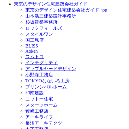
東京のデザイン住宅建築会社ガイド
東京のデザイン住宅建築会社ガイド_top
山本浩三建築設計事務所
杉坂建築事務所
ロックフィールズ
スタイルワン
国工務店
BLISS
Aoken
スムトコ
インテグリティ
アップルヤードデザイン
小野寺工務店
TOKYOなないろ工房
プリンシパルホーム
印南建設
ニットー住宅
スターツホーム
藪崎工務店
アーキライフ
長沼アーキテクツ