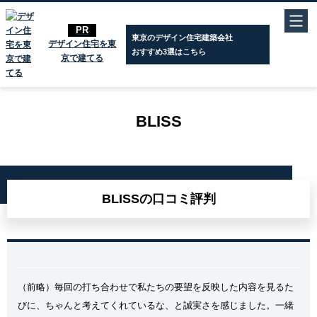
東京のデザイン住宅建築会社
おすすめ3選はこちら
東京のデザイン住宅建築会社
デザイン住宅を東
デザイン住宅を東京で建てる
»
東京のデザイン住宅建築会社ガイド
»
BLISS
おすすめ3選はこちら
京で建てる
公開日：
2026年2月16日
｜更新日：
2026年2月16日
BLISS
BLISSの口コミ評判
（前略）毎回の打ち合わせで私たちの要望を反映した内容を見るた
びに、ちゃんと考えてくれているな、と誠実さを感じました。一緒