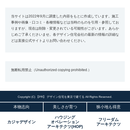
当サイトは2022年9月に調査した内容をもとに作成しています。施工
事例や画像・口コミ・各種情報などは当時のものを引用・参照してお
りますが、現在は削除・変更されている可能性がございます。あらか
じめご了承くださいませ。各デザイン住宅会社の最新の情報の詳細な
どは直接公式サイトよりお問い合わせください。
無断転用禁止（Unauthorized copying prohibited.）
Copyright (C)
デザイン住宅を東京で建てる
All Rights Reserved.
本物志向
美しさが育つ
狭小地も得意
ハウジング
フリーダム
カジャデザイン
オペレーション
アーキテクツ
アーキテクツ(HOP)