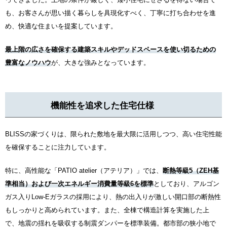
も、お客さんが思い描く暮らしを具現化すべく、丁寧に打ち合わせを進
め、快適な住まいを提案しています。
最上階の広さを確保する建築スキルやデッドスペースを使い切るための
豊富なノウハウ
が、大きな強みとなっています。
機能性を追求した住宅仕様
BLISSの家づくりは、限られた敷地を最大限に活用しつつ、高い住宅性能
を確保することに注力しています。
特に、高性能な「PATIO atelier（アテリア）」では、
断熱等級5（ZEH基
準相当）および一次エネルギー消費量等級6を標準
としており、アルゴン
ガス入りLow-Eガラスの採用により、熱の出入りが激しい開口部の断熱性
もしっかりと高められています。また、全棟で構造計算を実施した上
で、地震の揺れを吸収する制震ダンパーを標準装備。都市部の狭小地で