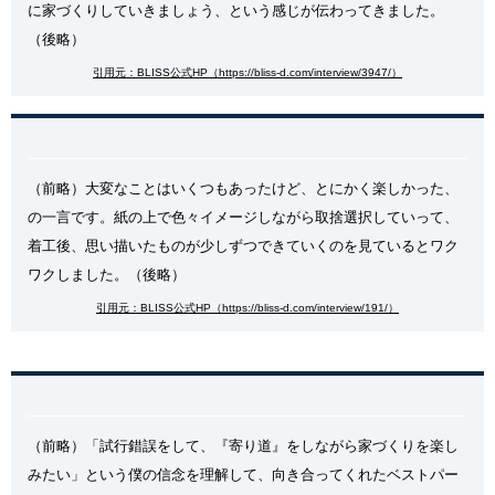
に家づくりしていきましょう、という感じが伝わってきました。
（後略）
引用元：BLISS公式HP（https://bliss-d.com/interview/3947/）
（前略）大変なことはいくつもあったけど、とにかく楽しかった、
の一言です。紙の上で色々イメージしながら取捨選択していって、
着工後、思い描いたものが少しずつできていくのを見ているとワク
ワクしました。（後略）
引用元：BLISS公式HP（https://bliss-d.com/interview/191/）
（前略）「試行錯誤をして、『寄り道』をしながら家づくりを楽し
みたい」という僕の信念を理解して、向き合ってくれたベストパー