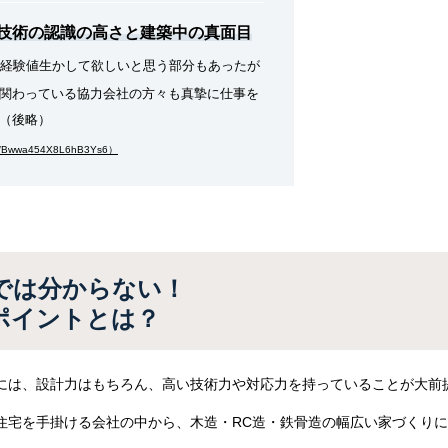
技術の認識の高さと建築中の真面目
経験値生かして欲しいと思う部分もあったが
関わっている協力会社の方々も真摯に仕事を
（後略）
l/Bwwa454X8L6hB3Ys6）
では分からない！
ポイントとは？
には、設計力はもちろん、高い技術力や対応力を持っていることが大前
住宅を手掛ける会社の中から、木造・RC造・鉄骨造の幅広い家づくり