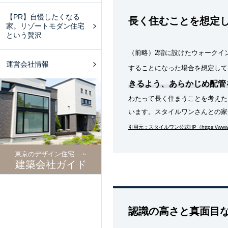
【PR】自慢したくなる
長く住むことを想定
家。リゾートモダン住宅
という贅沢
（前略）2階に設けたウォークイ
運営会社情報
することになった場合を想定して
きるよう、あらかじめ配管
わたって長く住まうことを考えた
います。スタイルワンさんとの家
引用元：スタイルワン公式HP（https://www.style
東京のデザイン住宅
建築会社ガイド
認識の高さと真面目