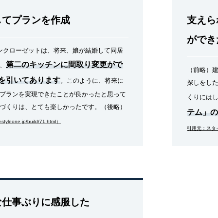
してプランを作成
支えら
ができ
ンクローゼットは、将来、娘が結婚して同居
第二のキッチンに間取り変更がで
、
（前略）
を引いてあります
。このように、将来に
探しをし
プランを実現できたことが良かったと思って
くりには
づくりは、とても楽しかったです。（後略）
テム」の
one.jp/build/71.html）
引用元：スタイルワン
な仕事ぶりに感服した